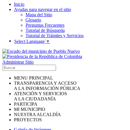
Inicio
Ayudas para navegar en el sitio
Mapa del Sitio
Glosario
Preguntas Frecuentes
Tutorial de Búsqueda
Tutorial de Trámites y Servicios
Select Language
▼
Alcaldía de Pueblo Nuevo, Córdoba
Administrar Sitio
MENU PRINCIPAL
TRANSPARENCIA Y ACCESO
A LA INFORMACIÓN PÚBLICA
ATENCIÓN Y SERVICIOS
A LA CIUDADANÍA
PARTICIPA
MI MUNICIPIO
NUESTRA ALCALDÍA
PROYECTOS
Galería de Imágenes