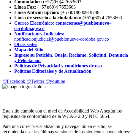
Conmutador:
(+57)(60)4 7653603
Línea Fax:
(+57)(60)4 7653603
Línea Anticorrupción:
(+57)018000919748
Línea de servicio a la ciudadanía:
(+57)(60) 4 7653603
Correo Electrónico: contactenos@pueblonuevo-
cordoba.gov.co
Notificaciones Judiciales:
notificacionjudicial@pueblonuevo-cordoba.gov.co
Otras sedes
Mapa del Sitio
Ingrese su Petición, Queja, Reclamo, Solicitud, Denuncia
y Felicitación
Políticas de Privacidad y condiciones de uso
Políticas Editoriales y de Actualización
@Facebook
@Twitter
@youtube
Este sitio cumple con el nivel de Accesibilidad Web A según los
requisitos de conformidad de la WCAG 2.0 y NTC 5854.
Para una correcta visualización y navegación en el sitio, se
recomienda usar las últimas versiones de los siguientes navegadores: