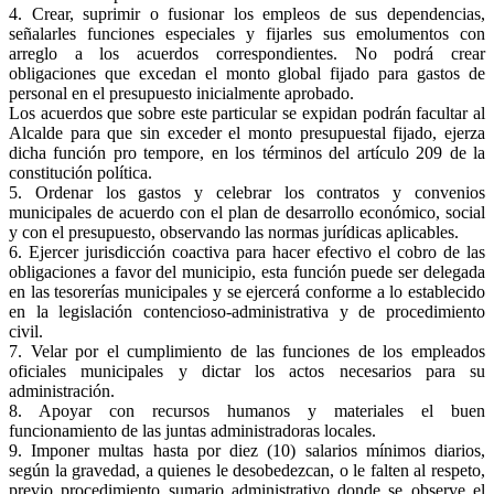
4. Crear, suprimir o fusionar los empleos de sus dependencias,
señalarles funciones especiales y fijarles sus emolumentos con
arreglo a los acuerdos correspondientes. No podrá crear
obligaciones que excedan el monto global fijado para gastos de
personal en el presupuesto inicialmente aprobado.
Los acuerdos que sobre este particular se expidan podrán facultar al
Alcalde para que sin exceder el monto presupuestal fijado, ejerza
dicha función pro tempore, en los términos del artículo 209 de la
constitución política.
5. Ordenar los gastos y celebrar los contratos y convenios
municipales de acuerdo con el plan de desarrollo económico, social
y con el presupuesto, observando las normas jurídicas aplicables.
6. Ejercer jurisdicción coactiva para hacer efectivo el cobro de las
obligaciones a favor del municipio, esta función puede ser delegada
en las tesorerías municipales y se ejercerá conforme a lo establecido
en la legislación contencioso-administrativa y de procedimiento
civil.
7. Velar por el cumplimiento de las funciones de los empleados
oficiales municipales y dictar los actos necesarios para su
administración.
8. Apoyar con recursos humanos y materiales el buen
funcionamiento de las juntas administradoras locales.
9. Imponer multas hasta por diez (10) salarios mínimos diarios,
según la gravedad, a quienes le desobedezcan, o le falten al respeto,
previo procedimiento sumario administrativo donde se observe el