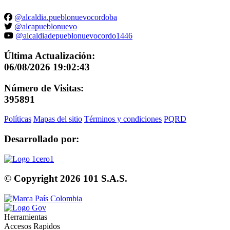
@alcaldia.pueblonuevocordoba
@alcapueblonuevo
@alcaldiadepueblonuevocordo1446
Última Actualización:
06/08/2026 19:02:43
Número de Visitas:
395891
Políticas
Mapas del sitio
Términos y condiciones
PQRD
Desarrollado por:
© Copyright
2026
101 S.A.S.
Herramientas
Accesos Rapidos