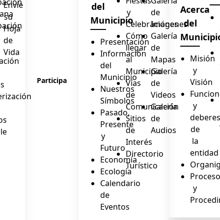
Fiestas
Galería
pación
Envíe
del
Acerca
y
de
dana
su
Municipio
del
Celebraciones
Imágenes
pación
Hoja
Cómo
Galería
Municipi
de
Presentación
llegar
de
Vida
Información
Misión
al
Mapas
ación
del
y
Municipio
Galería
Municipio
Participa
Visión
Vías
de
as
Nuestros
Funcion
de
Videos
erización
Símbolos
y
Comunicación
Galería
Pasado,
debere
Sitios
de
os
Presente
de
de
Audios
le
y
la
Interés
Futuro
entidad
Directorio
e
Economía
Organi
Turístico
Ecología
Proces
Calendario
y
de
Procedi
Eventos