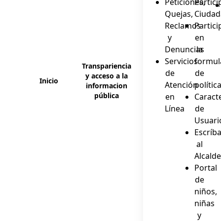
Peticiones,
Partici
Quejas,
Ciuda
Reclamos
Partici
y
en
Denuncias
la
Servicios
formul
Transpariencia
de
de
y acceso a la
Inicio
Atención
polític
informacion
pública
en
Caract
Línea
de
Usuari
Escríba
al
Alcald
Portal
de
niños,
niñas
y