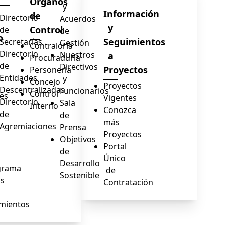
Órganos
y
Información
de
Directorio
Acuerdos
y
Control
de
de
o
Seguimientos
Secretarías
Gestión
Contraloría
Directorio
Nuestros
a
Procuraduría
de
Directivos
Proyectos
Personería
Entidades
y
Concejo
Proyectos
Descentralizadas
Funcionarios
Control
es
Vigentes
Directorio
Sala
Interno
Conozca
de
de
s
más
Agremiaciones
Prensa
Proyectos
Objetivos
Portal
de
Único
Desarrollo
grama
de
Sostenible
os
Contratación
mientos