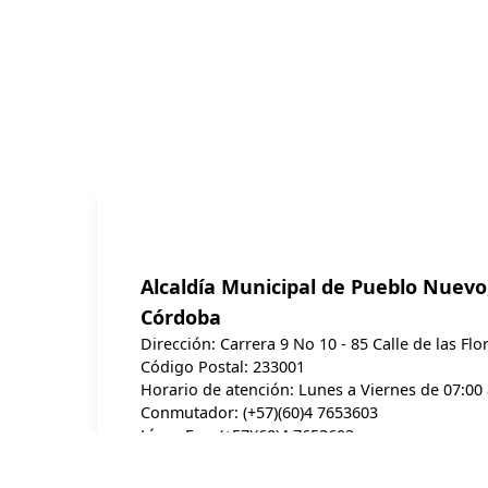
Alcaldía Municipal de Pueblo Nuevo
Córdoba
Dirección: Carrera 9 No 10 - 85 Calle de las Fl
Código Postal: 233001
Horario de atención: Lunes a Viernes de 07:00 
Conmutador: (+57)(60)4 7653603
Línea Fax: (+57)(60)4 7653603
Línea anticorrupción: (+57)018000919748
Línea de atención al ciudadano: (+57)(60) 4 76