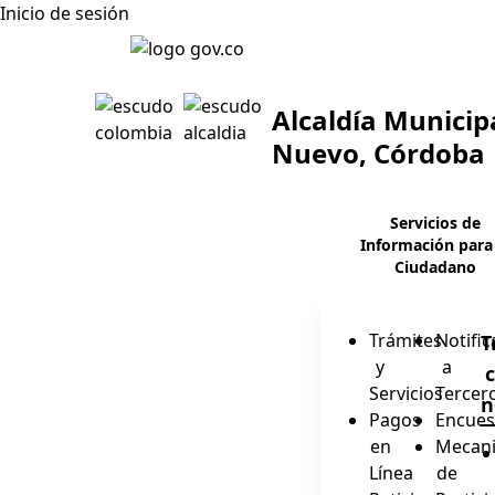
Inicio de sesión
Alcaldía Municip
Nuevo, Córdoba
Servicios de
Información para
Ciudadano
Trámites
Notifi
T
y
a
Servicios
Tercer
n
Pagos
Encues
en
Mecan
Línea
de