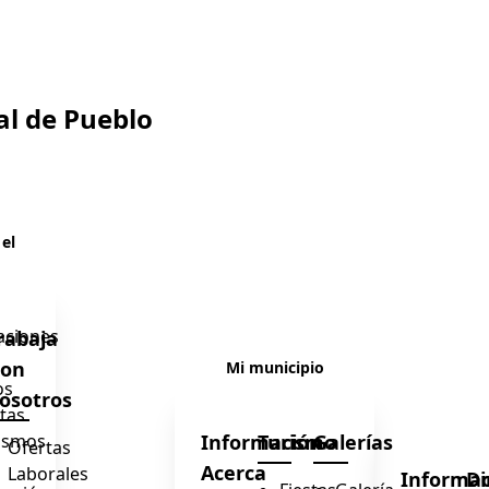
al de Pueblo
 el
caciones
rabaja
con
Mi municipio
os
osotros
tas
ismos
Información
Turismo
Galerías
Ofertas
Acerca
Laborales
Informac
Di